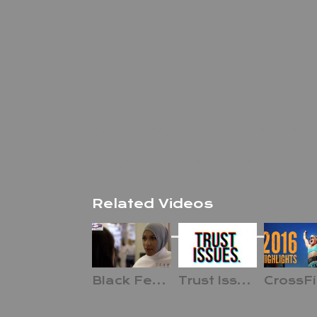
Man könnte jetzt lachen…doch böse 
dies ist bereits Tierquälerei…. Kann
Related Videos
Black Fencer Athlete Ibtihaj
Trust Issues ? Darf ich Dir Nicht Vertrauen ?
CrossFi