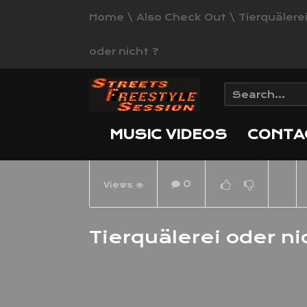
Home
\
Also Check Out
\
Tierquälere
oder nicht ?
MUSIC VIDEOS
CONTA
0
Views
Tru
Darf
Tierquälerei oder ni
Ver
NOW PLAYING